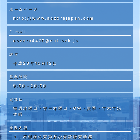
ホームページ
http://www.aozorajapan.com
E-mail
aozora4470@outlook.jp
設立
平成23年10月12日
営業時間
9:00～20:00
定休日
毎週水曜日・第三木曜日・GW・夏季・年末年始
休暇
業務内容
１．不動産の売買及び受託販売業務