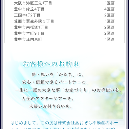
大阪市港区三先1丁目
1区画
豊中市緑丘4丁目
4区画
三国本町2丁目
2区画
箕面市粟生外院３丁目
1区画
豊中市南桜塚1丁目
2区画
豊中市本町9丁目
2区画
豊中市庄内東町
1区画
豊中市千成町1丁目
1区画
東淀川区東淡路3丁目
1区画
淀川区十八条3丁目
1区画
淀川区三国本町2丁目
1区画
淀川区三国本町3丁目
1区画
淀川区西三国3丁目
1区画
尼崎市田能町3丁目
3区画
吹田市原町2丁目
3区画
箕面市稲1丁目
7区画
はじめまして。この度は株式会社あおぞら不動産のホー