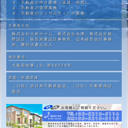
２．不動産の仲介業務（賃貸・売買）
３．不動産の管理業務
４．不動産のコンサルティング業務
主要取引先
株式会社大和ホーム、株式会社永博、株式会社植
野設計、荻田測量設計事務所、山本経営会計事務
所、勝司法書士法人
免許番号
大阪府知事（3）第56224号
加盟・所属団体
（公社）全日本不動産協会、（公社）不動産保証
協会